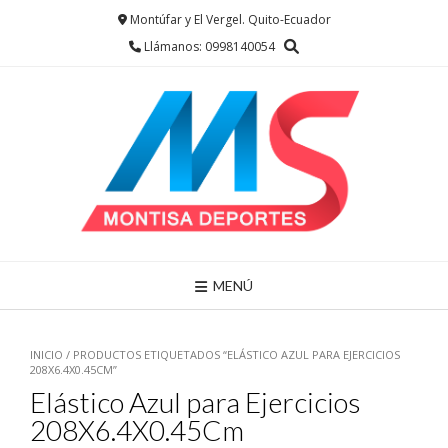
Saltar
Montúfar y El Vergel. Quito-Ecuador
al
Llámanos: 0998140054
contenido
MENÚ
INICIO
/ PRODUCTOS ETIQUETADOS “ELÁSTICO AZUL PARA EJERCICIOS
208X6.4X0.45CM”
Elástico Azul para Ejercicios
208X6.4X0.45Cm